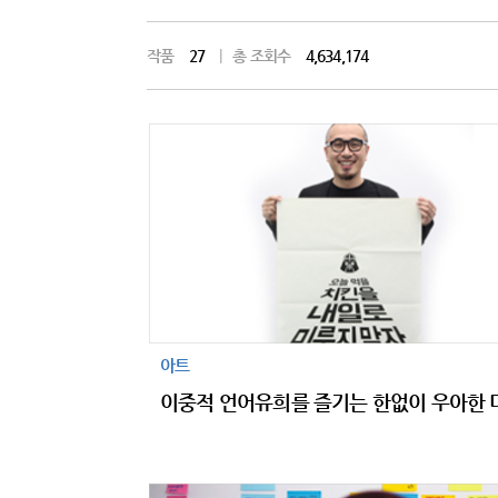
작품
27
|
총 조회수
4,634,174
아트