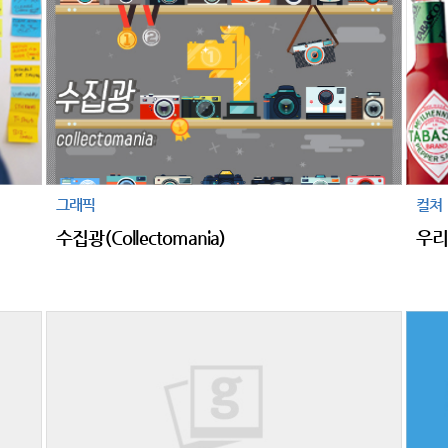
그래픽
컬쳐
수집광(Collectomania)
우리