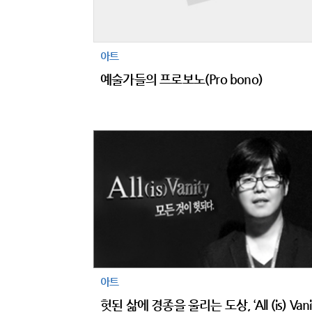
아트
예술가들의 프로보노(Pro bono)
아트
헛된 삶에 경종을 울리는 도상, ‘All (is) Vanit