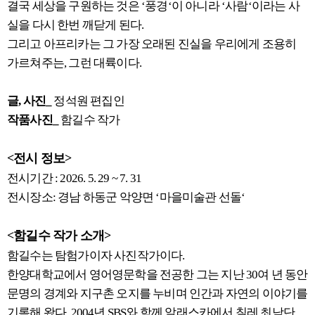
결국 세상을 구원하는 것은 ‘풍경‘이 아니라 ‘사람‘이라는 사
실을 다시 한번 깨닫게 된다.
그리고 아프리카는 그 가장 오래된 진실을 우리에게 조용히
가르쳐주는, 그런 대륙이다.
글, 사진_
정석원 편집인
작품사진_
함길수 작가
<전시 정보>
전시기간 : 2026. 5. 29 ~ 7. 31
전시장소: 경남 하동군 악양면 ‘마을미술관 선돌‘
<함길수 작가 소개>
함길수는 탐험가이자 사진작가이다.
한양대학교에서 영어영문학을 전공한 그는 지난 30여 년 동안
문명의 경계와 지구촌 오지를 누비며 인간과 자연의 이야기를
기록해 왔다. 2004년 SBS와 함께 알래스카에서 칠레 최남단