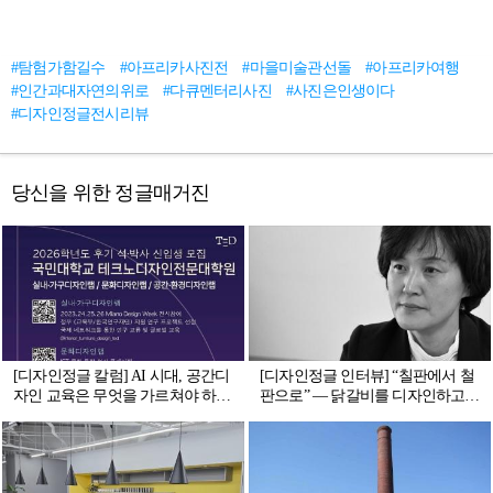
#탐험가함길수
#아프리카사진전
#마을미술관선돌
#아프리카여행
#인간과대자연의위로
#다큐멘터리사진
#사진은인생이다
#디자인정글전시리뷰
당신을 위한 정글매거진
[디자인정글 칼럼] AI 시대, 공간디
[디자인정글 인터뷰] “칠판에서 철
자인 교육은 무엇을 가르쳐야 하는
판으로” — 닭갈비를 디자인하고,
가 - 국민대학교 테크노디자인전문
청년을 키우고, 세계화를 꿈꾸는
대학원이 던지는 질문
신미경 대표