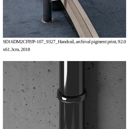
SD16DM2CFP.JP-107_9327_Handrail, archival pigment print, 92.0
x61.3cm, 2018