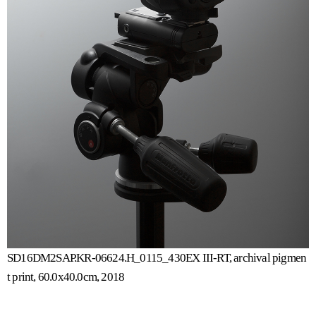
SD16DM2SAP.KR-06624.H_0115_430EX III-RT, archival pigmen
t print, 60.0x40.0cm, 2018