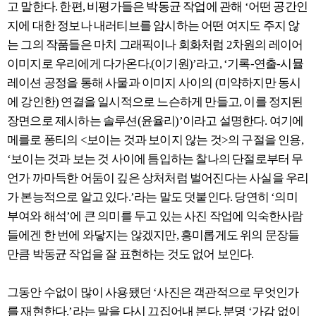
고 말한다. 한편, 비평가들은 박동균 작업에 관해 ‘어떤 공간인
지에 대한 정보나 내러티브를 암시하는 어떤 여지도 주지 않
는 그의 작품들은 마치 그래픽이나 회화처럼 2차원의 레이어
이미지로 우리에게 다가온다.(이기원)’라고, ‘기록-연출-시뮬
레이션 공정을 통해 사물과 이미지 사이의 (미약하지만 동시
에 강인한) 연결을 일시적으로 느슨하게 만들고, 이를 정지된
장면으로 제시하는 솔루션(윤율리)’이라고 설명한다. 여기에
메를로 퐁티의 <보이는 것과 보이지 않는 것>의 구절을 인용,
‘보이는 것과 보는 것 사이에 틈입하는 찰나의 단절로부터 무
언가 까마득한 어둠이 깊은 상처처럼 벌어진다는 사실을 우리
가 본능적으로 알고 있다.’라는 말도 덧붙인다. 당연히 ‘의미
부여와 해석’에 큰 의미를 두고 있는 사진 작업에 익숙한사람
들에겐 한 번에 와닿지는 않겠지만, 흥미롭게도 위의 문장들
만큼 박동균 작업을 잘 표현하는 것도 없어 보인다.
그동안 수없이 많이 사용됐던 ‘사진은 객관적으로 무엇인가
를 재현한다.’라는 말을 다시 끄집어내 본다. 분명 ‘가감 없이