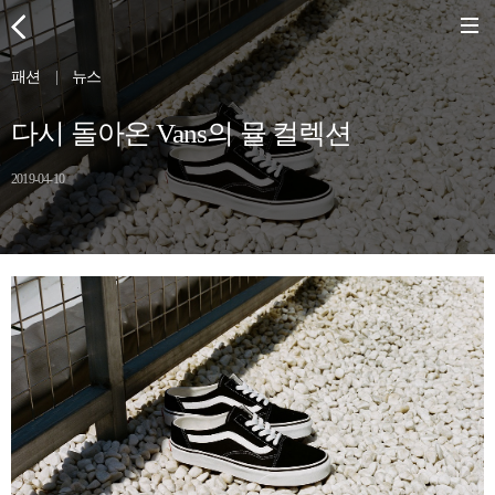
패션
|
뉴스
다시 돌아온 Vans의 뮬 컬렉션
2019-04-10