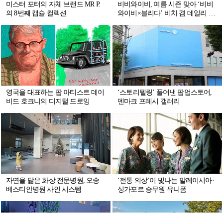
미스터 포터의 자체 브랜드 MR P.
비비와이비, 여름 시즌 맞아 ‘비비
의 8번째 캡슐 컬렉션
와이비×블리다’ 비치 겸 데일리 로
브 출시
영국을 대표하는 팝 아티스트 데이
‘스토리텔링’ 풀어낸 팝업스토어,
비드 호크니의 디지털 드로잉
덴마크 프레시 갤러리
자연을 닮은 화상 전문병원, 오송
‘전통 의상’이 빛나는 말레이시아·
베스티안병원 사인 시스템
싱가포르 승무원 유니폼