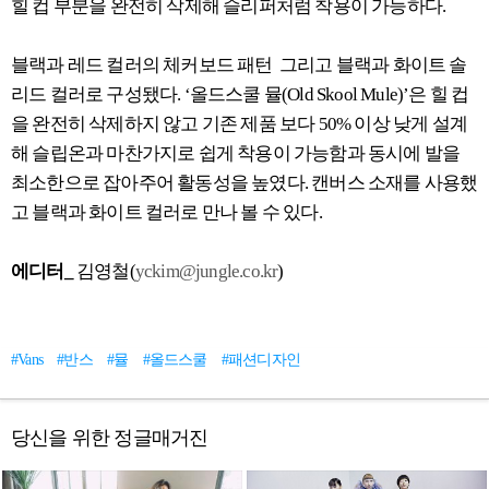
힐 컵 부분을 완전히 삭제해 슬리퍼처럼 착용이 가능하다.
블랙과 레드 컬러의 체커보드 패턴 그리고 블랙과 화이트 솔
리드 컬러로 구성됐다. ‘올드스쿨 뮬(Old Skool Mule)’은 힐 컵
을 완전히 삭제하지 않고 기존 제품 보다 50% 이상 낮게 설계
해 슬립온과 마찬가지로 쉽게 착용이 가능함과 동시에 발을
최소한으로 잡아주어 활동성을 높였다. 캔버스 소재를 사용했
고 블랙과 화이트 컬러로 만나 볼 수 있다.
에디터_
김영철(
yckim@jungle.co.kr
)
#Vans
#반스
#뮬
#올드스쿨
#패션디자인
당신을 위한 정글매거진