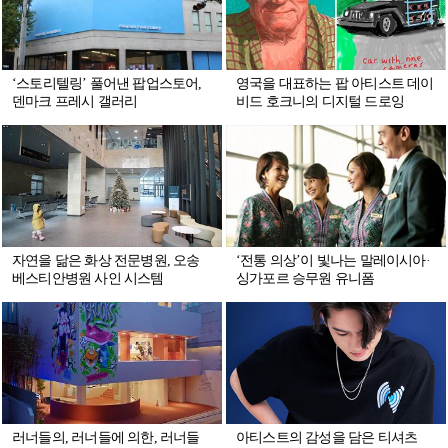
‘스토리텔링’ 풀어낸 팝업스토어,
영국을 대표하는 팝 아티스트 데이
덴마크 프레시 갤러리
비드 호크니의 디지털 드로잉
자연을 닮은 화상 전문병원, 오송
‘전통 의상’이 빛나는 말레이시아·
베스티안병원 사인 시스템
싱가포르 승무원 유니폼
러너들의, 러너들에 의한, 러너들
아티스트의 감성을 담은 티셔츠