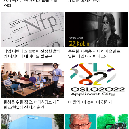
재기 넘치는 단편영화, 발랄한 포
새로운 잡지의 탄생
스터
타입 디렉터스 클럽이 선정한 올해
독특한 제목용 서체'k_이슬'만든,
의 디자이너 데이비드 벌로우
일본 타입 디자이너 코킨
완성을 위한 집요, 더티&강쇼 제7
더 빨리, 더 높이, 더 강하게
회 조현열의 선택의 순간