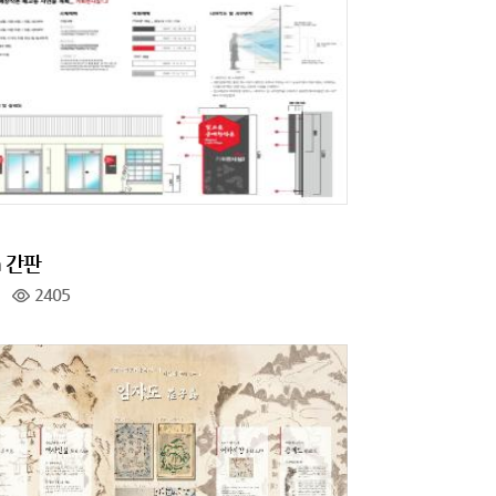
n 간판
2405