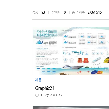
작품
93
|
좋아요
0
|
총 조회수
2,061,515
제품
Graphic21
0
478072