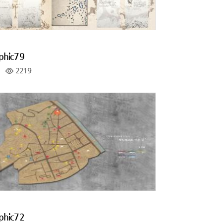
phic79
2219
phic72