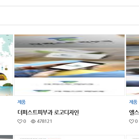
제품
제품
더퍼스트피부과 로고디자인
엘스
0
478121
0