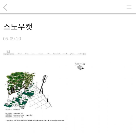
스노우캣
05-09-20