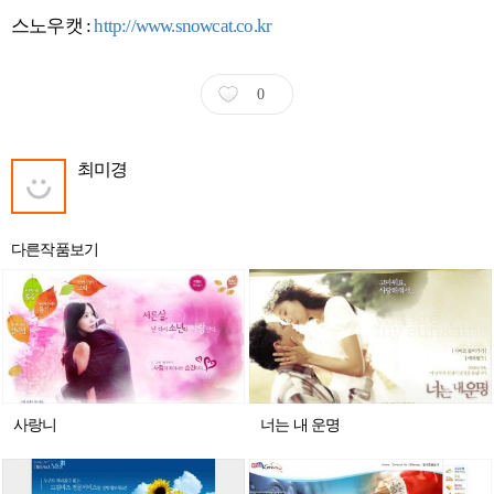
스노우캣 :
http://www.snowcat.co.kr
0
최미경
다른작품보기
사랑니
너는 내 운명