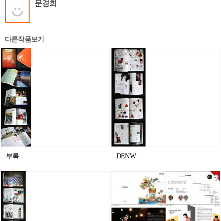
문경희
다른작품보기
부록
DENW