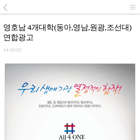
영호남 4개대학(동아,영남,원광,조선대)
연합광고
14-03-05