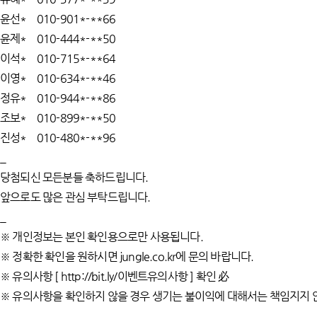
윤선* 010-901*-**66
윤제* 010-444*-**50
이석* 010-715*-**64
이영* 010-634*-**46
정유* 010-944*-**86
조보* 010-899*-**50
진성* 010-480*-**96
_
당첨되신 모든분들 축하드립니다.
앞으로도 많은 관심 부탁드립니다.
_
※ 개인정보는 본인 확인용으로만 사용됩니다.
※ 정확한 확인을 원하시면 jungle.co.kr에 문의 바랍니다.
※ 유의사항 [ http://bit.ly/이벤트유의사항 ] 확인 必
※ 유의사항을 확인하지 않을 경우 생기는 불이익에 대해서는 책임지지 