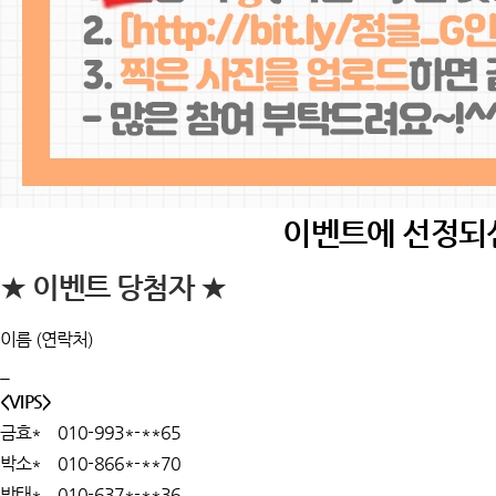
이벤트에 선정되
★ 이벤트 당첨자 ★
이름 (연락처)
_
<VIPS>
금효* 010-993*-**65
박소* 010-866*-**70
박태* 010-637*-**36