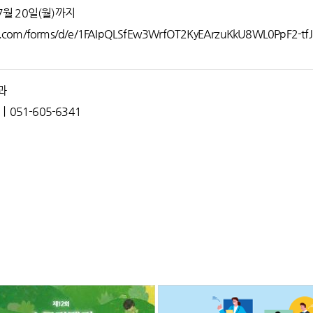
07월 20일(월)까지
le.com/forms/d/e/1FAIpQLSfEw3WrfOT2KyEArzuKkU8WL0PpF2-tf
과
rㅣ051-605-6341