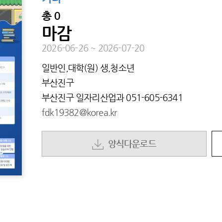
총
0
마감
2026-06-26
~
2026-07-20
일반인,대학(원) 생,청소년
부산진구
부산진구 일자리산업과
051-605-6341
fdk19382@korea.kr
양식다운로드