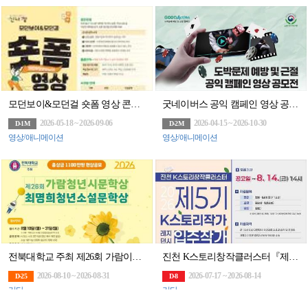
모던보이&모던걸 숏폼 영상 콘텐츠 공모전
굿네이버스 공익 캠페인 영상 공모전
2026-05-18 ~ 2026-09-06
2026-04-15 ~ 2026-10-30
D-1M
D-2M
영상/애니메이션
영상/애니메이션
전북대학교 주최 제26회 가람이병기청년시문학상․최명희청년소설 문학상
진천 K스토리창작클러스터『제5기 K스토리작가 레지던시 입주작가』(~8/14)
2026-08-10 ~ 2026-08-31
2026-07-17 ~ 2026-08-14
D-25
D-8
기타
기타