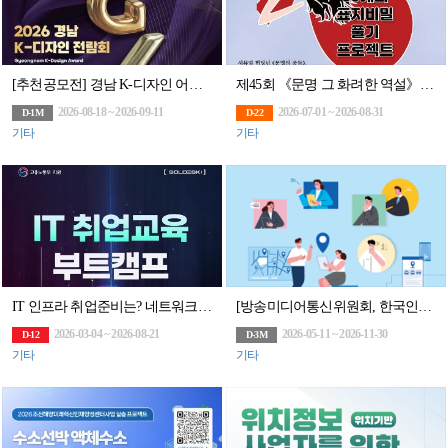
[추천공모전] 경남 K-디자인 어워드(~9/11)
제45회 《문명 그 화려한 역설》 69개의 표지비밀 풀기 프로젝트 공모 (1억고료 문학상
2026-08-18 ~ 2026-09-11
2026-07-01 ~ 2026-08-31
D-1M
D-22
기타
기타
IT 인프라 취업준비는? 네트워크부터 클라우드까지 엔지니어 취업 교육으로 끝내자
[방송미디어통신위원회, 한국인터넷진흥원]2026 위치정보 맞춤형 컨설팅 참여기업 모집(상시)
2026-03-04 ~ 2026-08-21
2026-05-11 ~ 2026-11-30
D-12
D-3M
기타
기타