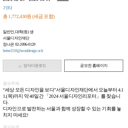
기타
총 1,772,430원 (세금 포함)
일반인,대학(원) 생
서울디자인재단
정나은 02-2096-0129
better1116@seouldesign.or.lr
양식다운로드
공모전 홈페이지
응모주제
“세상 모든 디자인을 보다”서울디자인재단에서 오늘부터 4.1
1.(목)까지 약 40일간 「2024 서울디자인리포터」를 찾습니
다.
디자인으로 발전하는 서울과 함께 성장할 수 있는 기회를 놓
치지 마세요!
응모자격