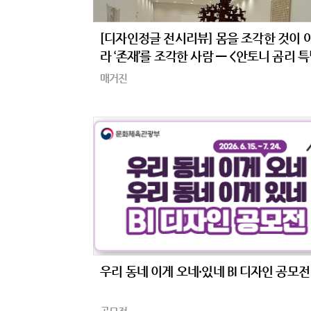
[디자인정글 전시리뷰] 몸을 조각한 것이 
라 ‘존재’를 조각한 사람 — <안토니 곰리 
‘Geestgrond’>
매거진
우리 동네 이게 오네·있네 BI 디자인 공모전