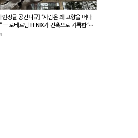
자인정글 공간다큐] “사람은 왜 고향을 떠나
” — 로테르담 FENIX가 건축으로 기록한 ‘이
 공간’
진