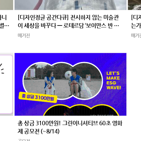
아니
[디자인정글 공간다큐] 전시하지 않는 미술관
[디
특별전
이 세상을 바꾸다 — 로테르담 ‘보이만스 반 뵈
는가
닝겐 데포’
주의
매거진
매거
총 상금 3100만원! 그린이니셔티브 60초 영화
제 공모전 (~8/14)