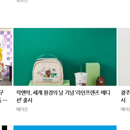
공모전
구
락앤락, 세계 환경의 날 기념 ‘라인프렌즈 에디
광주
동 펼
션’ 출시
시
매거진
매거